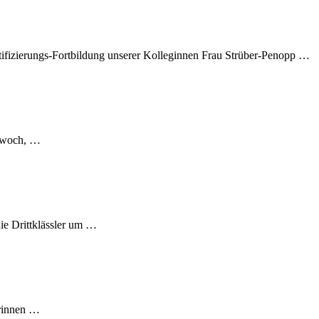
ertifizierungs-Fortbildung unserer Kolleginnen Frau Strüber-Penopp …
ttwoch, …
die Drittklässler um …
erinnen …