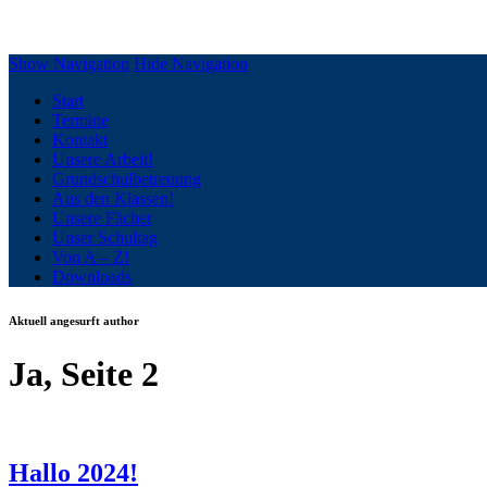
Grundschule Silberberg Geesthacht
Show Navigation
Hide Navigation
Start
Termine
Kontakt
Unsere Arbeit!
Grundschulbetreuung
Aus den Klassen!
Unsere Fächer
Unser Schultag
Von A – Z!
Downloads
Aktuell angesurft author
Ja, Seite 2
Hallo 2024!