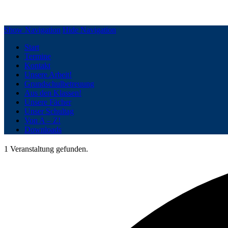
Grundschule Silberberg Geesthacht
Show Navigation
Hide Navigation
Start
Termine
Kontakt
Unsere Arbeit!
Grundschulbetreuung
Aus den Klassen!
Unsere Fächer
Unser Schultag
Von A – Z!
Downloads
1 Veranstaltung gefunden.