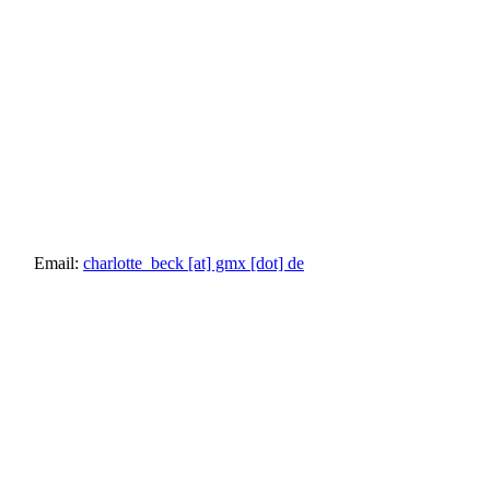
Email:
charlotte_beck [at] gmx [dot] de