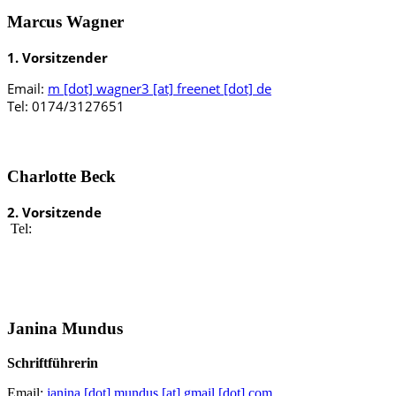
Marcus Wagner
1
. Vor
sitzender
Email:
m [dot] wagner3 [at] freenet [dot] de
Tel: 0174/3127651
Charlotte Beck
2
. Vor
sitzende
Tel:
Janina Mundus
Schriftführerin
Email:
janina [dot] mundus [at] gmail [dot] com