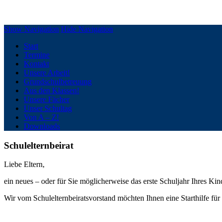
Grundschule Silberberg Geesthacht
Show Navigation
Hide Navigation
Start
Termine
Kontakt
Unsere Arbeit!
Grundschulbetreuung
Aus den Klassen!
Unsere Fächer
Unser Schultag
Von A – Z!
Downloads
Schulelternbeirat
Liebe Eltern,
ein neues – oder für Sie möglicherweise das erste Schuljahr Ihres Ki
Wir vom Schulelternbeiratsvorstand möchten Ihnen eine Starthilfe fü