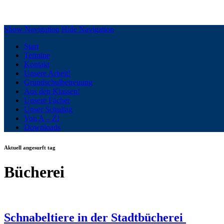
Grundschule Silberberg Geesthacht
Show Navigation
Hide Navigation
Start
Termine
Kontakt
Unsere Arbeit!
Grundschulbetreuung
Aus den Klassen!
Unsere Fächer
Unser Schultag
Von A – Z!
Downloads
Aktuell angesurft tag
Bücherei
Schnabeltiere in der Stadtbücherei