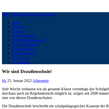
Grundschule Silberberg Geesthacht
Show Navigation
Hide Navigation
Start
Termine
Kontakt
Unsere Arbeit!
Grundschulbetreuung
Aus den Klassen!
Unsere Fächer
Unser Schultag
Von A – Z!
Downloads
Wir sind Draußenschule!
Hs
25. Januar 2022
Allgemein
Jede Woche verlassen wir als gesamte Klasse vormittags das Schulgeb
durchaus auch im Regelunterricht möglich ist, zeigen seit 2008 imm
eine von diesen Draußenschulen.
Die Draußenschule beschreibt ein schulpädagogisches Konzept d