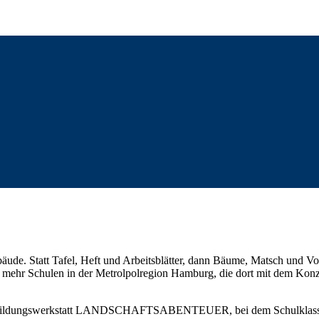
äude. Statt Tafel, Heft und Arbeitsblätter, dann Bäume, Matsch und Vo
er mehr Schulen in der Metrolpolregion Hamburg, die dort mit dem Kon
er Bildungswerkstatt LANDSCHAFTSABENTEUER, bei dem Schulklasse