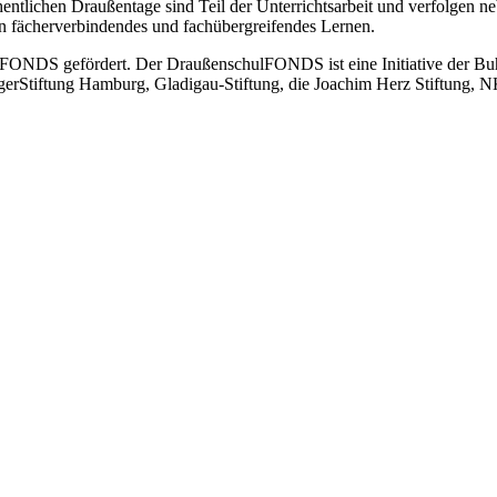
tlichen Draußentage sind Teil der Unterrichtsarbeit und verfolgen neben
n fächerverbindendes und fachübergreifendes Lernen.
lFONDS gefördert. Der DraußenschulFONDS ist eine Initiative der Buh
ürgerStiftung Hamburg, Gladigau-Stiftung, die Joachim Herz Stiftung, 